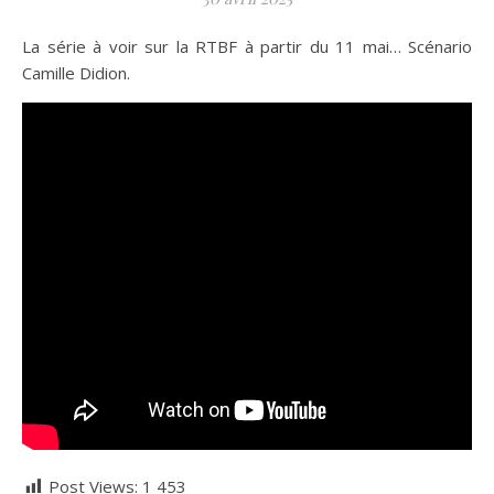
La série à voir sur la RTBF à partir du 11 mai… Scénario
Camille Didion.
Post Views:
1 453