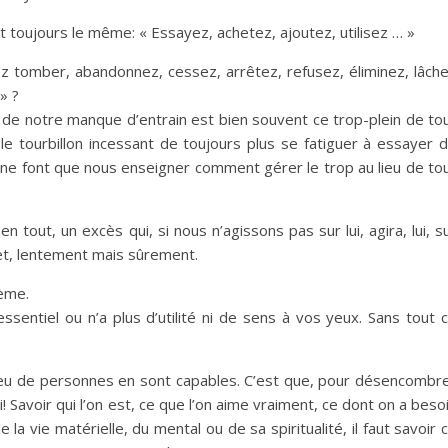
t toujours le même: « Essayez, achetez, ajoutez, utilisez … »
z tomber, abandonnez, cessez, arrêtez, refusez, éliminez, lâch
» ?
, de notre manque d’entrain est bien souvent ce trop-plein de to
le tourbillon incessant de toujours plus se fatiguer à essayer 
ne font que nous enseigner comment gérer le trop au lieu de to
n tout, un excès qui, si nous n’agissons pas sur lui, agira, lui, s
let, lentement mais sûrement.
ème.
sentiel ou n’a plus d’utilité ni de sens à vos yeux. Sans tout 
peu de personnes en sont capables. C’est que, pour désencombr
! Savoir qui l’on est, ce que l’on aime vraiment, ce dont on a beso
 la vie matérielle, du mental ou de sa spiritualité, il faut savoir 