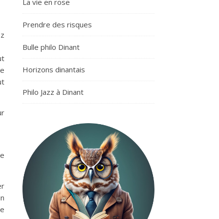
La vie en rose
Prendre des risques
ez
Bulle philo Dinant
ut
Horizons dinantais
de
ut
Philo Jazz à Dinant
ur
ce
er
in
ce