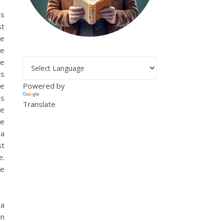
es
st
de
se
ue
ts
te
Powered by
es
Translate
me
Le
 a
st
e.
te
la
en