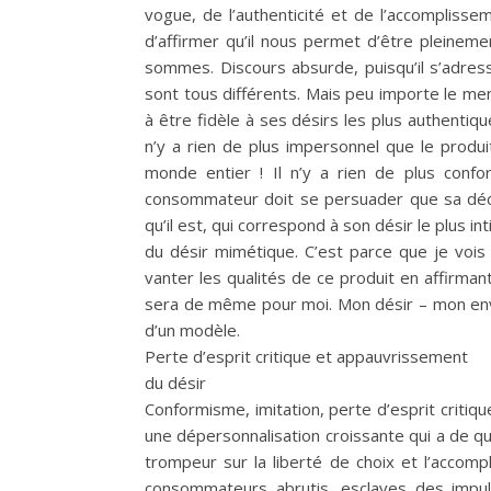
vogue, de l’authenticité et de l’accompliss
d’affirmer qu’il nous permet d’être pleine
sommes. Discours absurde, puisqu’il s’adresse
sont tous différents. Mais peu importe le mens
à être fidèle à ses désirs les plus authentiqu
n’y a rien de plus impersonnel que le prod
monde entier ! Il n’y a rien de plus confo
consommateur doit se persuader que sa décis
qu’il est, qui correspond à son désir le plus 
du désir mimétique. C’est parce que je vois 
vanter les qualités de ce produit en affirmant
sera de même pour moi. Mon désir – mon envie 
d’un modèle.
Perte d’esprit critique et appauvrissement
du désir
Conformisme, imitation, perte d’esprit criti
une dépersonnalisation croissante qui a de q
trompeur sur la liberté de choix et l’accompl
consommateurs abrutis, esclaves des impul