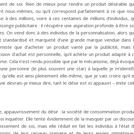
ement de soi. Rien de mieux pour rendre un produit désirable q
ment nous-mêmes, ou qu’il correspond parfaitement à ce que no
 à des millions, voire à ces centaines de millions d’individus, q
onge publicitaire : il récupère une aspiration profonde à être so
es. On vend donc à des individus de la personnalisation, alors qu’
uit standardisé et marqueté d’une grande marque vendue dans 
rmiste que d’acheter un produit vanté par la publicité, mais 
ion d’achat est personnelle, qu’il achète un produit adapté à 
intime. Cela n’est rendu possible que par le mécanisme, déjà évoqu
une personne (le plus souvent une star) à laquelle je m’identif
 qu’elle est ainsi pleinement elle-même, que je vais croire qu’il 
devrais-je mieux dire, tant le désir est ici appauvri – imite cel
que, appauvrissement du désir : la société de consommation produ
uoi inquiéter. Elle tente évidemment de la masquer par un discou
issement de soi, mais elle réduit en fait les individus à l’état 
sions de leur cerveau primaire et de leurs envies mimétique