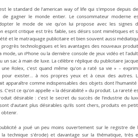
est le standard de l’american way of life qui s’impose depuis d
in de gagner le monde entier. Le consommateur moderne e
dopter le mode de vie qu’on lui propose avec les signes 
n esprit critique est très faible, ses désirs sont mimétiques et 
iété et le matraquage publicitaire et bien souvent aussi médiatiq
s progrès technologiques et les avantages des nouveaux produi
la mode, un iPhone ou la dernière console de jeux vidéo et l’adul
 un sac à main de luxe. La célèbre réplique du publicitaire Jacqu
ir une Rolex, c’est quand même qu’on a raté sa vie » – expri
r pour exister… à nos propres yeux et à ceux des autres. 
ait apparaître comme indispensables des objets dont l’humanité
 C’est ce qu’on appelle « la désirabilité » du produit. La rareté e
oduit désirable : c’est le secret du succès de l’industrie du lux
sont d’autant plus désirables qu’ils sont chers, produits en peti
 obtenir.
publicité a joué un peu moins ouvertement sur le registre de 
e, la technique s’érode) et davantage sur la thématique, très 