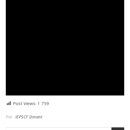
Post Views:
1 759
Par
IEPSCF Dinant