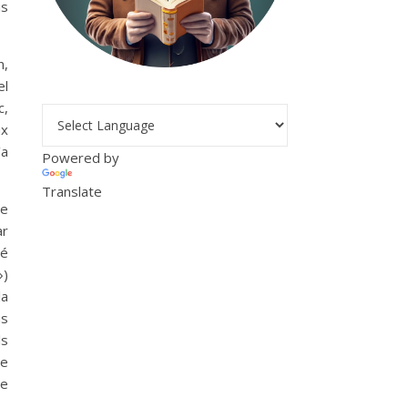
is
n,
el
c,
ux
’a
Powered by
Translate
ne
ar
ié
»)
la
us
ls
le
de