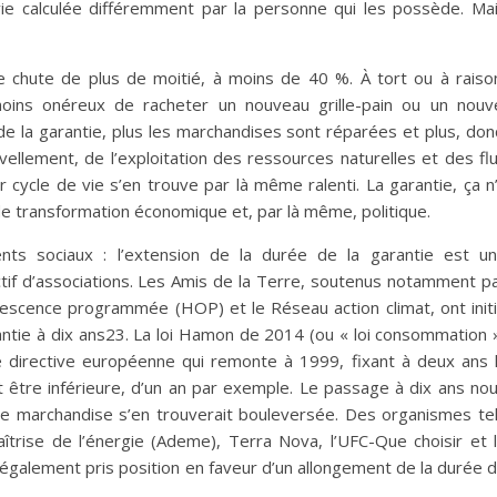
e calculée différemment par la personne qui les possède. Ma
re chute de plus de moitié, à moins de 40 %. À tort ou à raiso
moins onéreux de racheter un nouveau grille-pain ou un nouv
 de la garantie, plus les marchandises sont réparées et plus, don
vellement, de l’exploitation des ressources naturelles et des fl
ur cycle de vie s’en trouve par là même ralenti. La garantie, ça n
r de transformation économique et, par là même, politique.
ents sociaux : l’extension de la durée de la garantie est u
ectif d’associations. Les Amis de la Terre, soutenus notamment p
lescence programmée (HOP) et le Réseau action climat, ont init
antie à dix ans23. La loi Hamon de 2014 (ou « loi consommation 
e directive européenne qui remonte à 1999, fixant à deux ans 
it être inférieure, d’un an par exemple. Le passage à dix ans no
me marchandise s’en trouverait bouleversée. Des organismes te
îtrise de l’énergie (Ademe), Terra Nova, l’UFC-Que choisir et 
galement pris position en faveur d’un allongement de la durée 