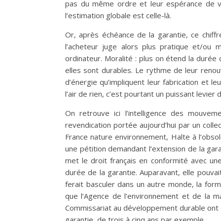
pas du même ordre et leur espérance de vi
l’estimation globale est celle-là.
Or, après échéance de la garantie, ce chiff
l’acheteur juge alors plus pratique et/ou 
ordinateur. Moralité : plus on étend la durée
elles sont durables. Le rythme de leur renou
d’énergie qu’impliquent leur fabrication et le
l’air de rien, c’est pourtant un puissant levie
On retrouve ici l’intelligence des mouvem
revendication portée aujourd’hui par un coll
France nature environnement, Halte à l’obso
une pétition demandant l’extension de la gar
met le droit français en conformité avec un
durée de la garantie. Auparavant, elle pouva
ferait basculer dans un autre monde, la for
que l’Agence de l’environnement et de la ma
Commissariat au développement durable ont é
garantie, de trois à cinq ans par exemple.