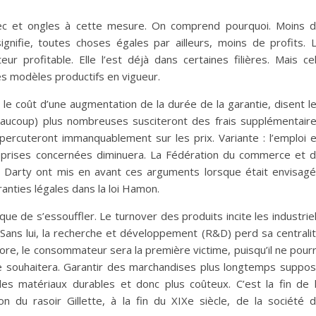
 bec et ongles à cette mesure. On comprend pourquoi. Moins 
nifie, toutes choses égales par ailleurs, moins de profits. 
eur profitable. Elle l’est déjà dans certaines filières. Mais ce
es modèles productifs en vigueur.
 le coût d’une augmentation de la durée de la garantie, disent l
eaucoup) plus nombreuses susciteront des frais supplémentair
répercuteront immanquablement sur les prix. Variante : l’emploi 
ntreprises concernées diminuera. La Fédération du commerce et 
e Darty ont mis en avant ces arguments lorsque était envisag
ranties légales dans la loi Hamon.
isque de s’essouffler. Le turnover des produits incite les industrie
 Sans lui, la recherche et développement (R&D) perd sa centrali
ore, le consommateur sera la première victime, puisqu’il ne pour
le souhaitera. Garantir des marchandises plus longtemps suppo
des matériaux durables et donc plus coûteux. C’est la fin de 
ntion du rasoir Gillette, à la fin du XIXe siècle, de la société 