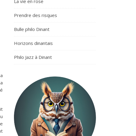
La vie en rose
Prendre des risques
Bulle philo Dinant
Horizons dinantais
Philo Jazz à Dinant
la
la
pé
it
au
ne
nt