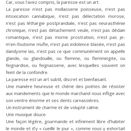
Car, vous l’avez compris, la paresse est un art.
La paresse n’est pas mollasserie poisseuse, n’est pas
intoxication cannabique, n’est pas délectation morose,
n’est pas léthargie postprandiale, n’est pas neurasthénie
chronique, n’est pas détachement veule, n’est pas dédain
romantique, n’est pas morne prostration, n’est pas je-
m’en-foutisme mufle, n’est pas indolence blasée, n’est pas
dandysme las, n’est pas ce que communément on appelle
glande, ou glandouille, ou flemme, ou flemmingite, ou
feignardise, ou feignasserie, avec lesquelles souvent on
feint de la confondre.
La paresse est un art subtil, discret et bienfaisant.
Une manière heureuse et chérie des poètes de résister
aux mandements que le monde marchand nous inflige avec
son ventre énorme et ses dents carnassières.
Un instrument de charme et de volupté calme.
Une musique douce.
Une façon légère, gourmande et infiniment libre d’habiter
le monde et d’y « cueillir le jour », comme nous y exhortait