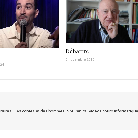
Débattre
t
5 novembre 2016
024
éraires
Des contes et des hommes
Souvenirs
Vidéos cours informatiqu