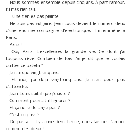
– Nous sommes ensemble depuis cinq ans. À part l’amour,
tu n’as rien fait.
– Tu ne t’en es pas plainte.
– Ne sois pas vulgaire. Jean-Louis devient le numéro deux
d’une énorme compagnie d’électronique. Il m’emmène à
Paris.
– Paris !
– Oui, Paris. L’excellence, la grande vie. Ce dont j’ai
toujours rêvé. Combien de fois t’ai-je dit que je voulais
quitter ce patelin ?
– Je n’ai que vingt-cinq ans.
– Et moi, j’ai déjà vingt-cinq ans. Je n’en peux plus
d’attendre.
– Jean-Louis sait-il que j’existe ?
– Comment pourrait-il l’ignorer ?
– Et ça ne le dérange pas ?
– C’est du passé.
– Du passé ! Il y a une demi-heure, nous faisions l’amour
comme des dieux !