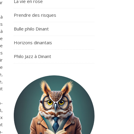
La vie en rose
ur
Prendre des risques
 à
ts
Bulle philo Dinant
 à
ne
Horizons dinantais
ve
es
Philo Jazz à Dinant
ir
me
e,
e,
it
o-
8,
ux
nt
a-