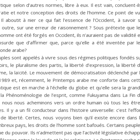
ique selon d’autres normes, libre à eux. Il est vain, concluent-il
atie et notre conception des droits de l’homme. Ce point de v
 aboutit à nier ce qui fait l’essence de l’Occident, à savoir 
en outre, sur une erreur de raisonnement ? Sous prétexte que l
homme ont été forgés en Occident, ils n’auraient pas de validité 
bsurde que d’affirmer que, parce qu’elle a été inventée par l
 monde arabe?
 peuples sont appelés à vivre sous des régimes politiques fondés s
rs, le pluralisme des partis, la liberté d’expression, la liberté 
mme, la laïcité. Le mouvement de démocratisation déclenché par 
n 1989 et, récemment, le Printemps arabe me conforte dans cet
atique est en marche à l’échelle du globe et qu’elle sera la gran
 la Phénoménologie de l’esprit, comme Fukuyama dans La Fin 
ue nous nous acheminons vers un ordre humain où tous les êtr
l y a un fil conducteur dans l’histoire universelle: c’est l’effo
de liberté. Certes, nous voyons bien qu’il existe encore dans 
breux pays, les droits de l’homme sont bafoués. Certains peupl
 du pouvoir. Ils n’admettent pas que l’activité législative échap