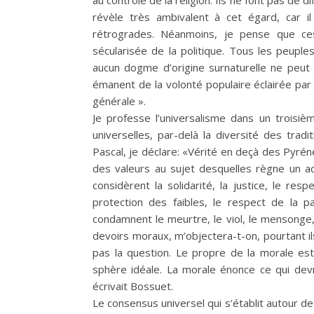
au contrôle de la religion. Ils ne font pas de di
révèle très ambivalent à cet égard, car il
rétrogrades. Néanmoins, je pense que ces
sécularisée de la politique. Tous les peuple
aucun dogme d’origine surnaturelle ne peut ê
émanent de la volonté populaire éclairée par
générale ».
Je professe l’universalisme dans un troisiè
universelles, par-delà la diversité des tradi
Pascal, je déclare: «Vérité en deçà des Pyrénée
des valeurs au sujet desquelles règne un a
considèrent la solidarité, la justice, le resp
protection des faibles, le respect de la 
condamnent le meurtre, le viol, le mensonge, 
devoirs moraux, m’objectera-t-on, pourtant i
pas la question. Le propre de la morale es
sphère idéale. La morale énonce ce qui devr
écrivait Bossuet.
Le consensus universel qui s’établit autour de 