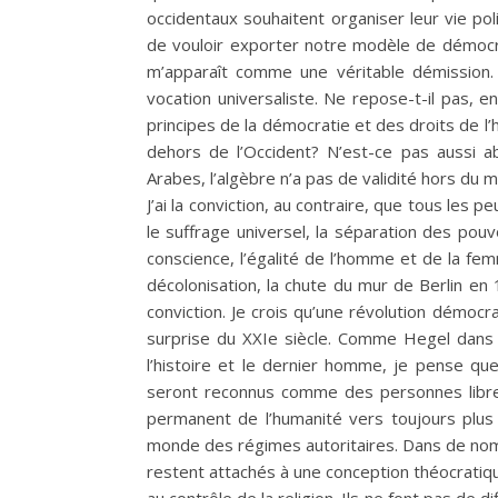
occidentaux souhaitent organiser leur vie polit
de vouloir exporter notre modèle de démocr
m’apparaît comme une véritable démission. Il
vocation universaliste. Ne repose-t-il pas, 
principes de la démocratie et des droits de l’
dehors de l’Occident? N’est-ce pas aussi a
Arabes, l’algèbre n’a pas de validité hors du
J’ai la conviction, au contraire, que tous les
le suffrage universel, la séparation des pouvoi
conscience, l’égalité de l’homme et de la fe
décolonisation, la chute du mur de Berlin e
conviction. Je crois qu’une révolution démocr
surprise du XXIe siècle. Comme Hegel dans
l’histoire et le dernier homme, je pense q
seront reconnus comme des personnes libres. I
permanent de l’humanité vers toujours plus 
monde des régimes autoritaires. Dans de nom
restent attachés à une conception théocratique