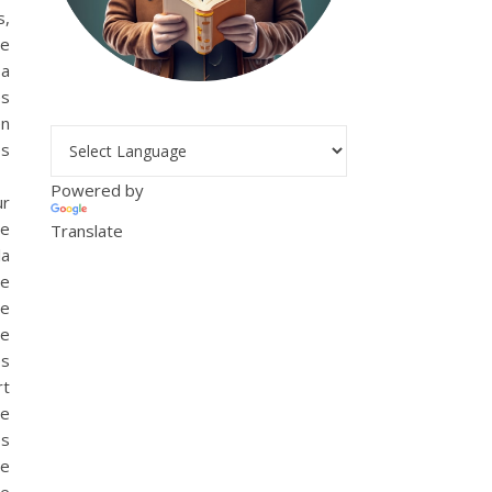
s,
ue
sa
es
en
es
Powered by
ur
de
Translate
la
te
de
de
es
rt
le
es
pe