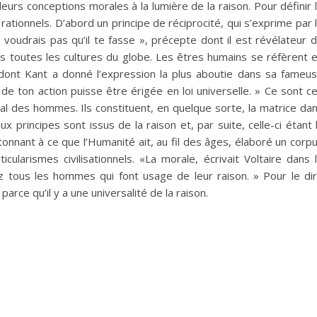
eurs conceptions morales à la lumière de la raison. Pour définir 
s rationnels. D’abord un principe de réciprocité, qui s’exprime par 
 voudrais pas qu’il te fasse », précepte dont il est révélateur 
s toutes les cultures du globe. Les êtres humains se réfèrent 
, dont Kant a donné l’expression la plus aboutie dans sa fameu
de ton action puisse être érigée en loi universelle. » Ce sont c
al des hommes. Ils constituent, en quelque sorte, la matrice da
 principes sont issus de la raison et, par suite, celle-ci étant 
onnant à ce que l’Humanité ait, au fil des âges, élaboré un corp
ularismes civilisationnels. «La morale, écrivait Voltaire dans 
z tous les hommes qui font usage de leur raison. » Pour le di
parce qu’il y a une universalité de la raison.