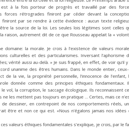
fférence entre la loi civile et la loi religieuse. Le Printemps arabe 
 est à la fois porteur de progrès et travaillé par des forc
 forces rétrogrades finiront par céder devant la concepti
s finiront par se rendre à cette évidence : aucun texte religieu
tre la source de la loi. Les seules lois légitimes sont celles q
 la raison, autrement dit de ce que Rousseau appelait la « volon
me domaine: la morale. Je crois à l’existence de valeurs moral
tions culturelles et des particularismes. Inversant l’aphorisme 
s; vérité aussi au-delà. » Je suis frappé, en effet, de voir qu’il y
ccord unanime des êtres humains. Dans le monde entier, ceux-
ect de la vie, la propriété personnelle, l’innocence de l’enfant, 
parole donnée comme des principes éthiques fondamentaux. I
le vol, la corruption, le saccage écologique. Ils reconnaissent c
ls ne les mettent pas toujours en pratique … Certes, mais ce n’e
t de dessiner, en contrepoint de nos comportements réels, u
ait être et non ce qui est. «Nous n’égalons jamais nos idées 
ces valeurs éthiques fondamentales s’explique, je crois, par le fa