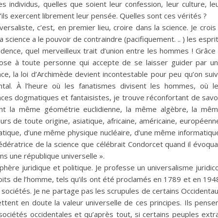
 individus, quelles que soient leur confession, leur culture, le
qu’ils exercent librement leur pensée. Quelles sont ces vérités ?
ersaliste, c’est, en premier lieu, croire dans la science. Je crois
La science a le pouvoir de contraindre (pacifiquement. .. ) les espri
idence, quel merveilleux trait d’union entre les hommes ! Grâce
ose à toute personne qui accepte de se laisser guider par u
e, la loi d’Archimède devient incontestable pour peu qu’on sui
tal. À l’heure où les fanatismes divisent les hommes, où l
es dogmatiques et fantaisistes, je trouve réconfortant de savo
nt la même géométrie euclidienne, la même algèbre, la mê
urs de toute origine, asiatique, africaine, américaine, européenn
matique, d’une même physique nucléaire, d’une même informatiqu
édératrice de la science que célébrait Condorcet quand il évoqua
ns une république universelle ».
phère juridique et politique. Je professe un universalisme juridic
roits de l’homme, tels qu’ils ont été proclamés en 1789 et en 194
 sociétés. Je ne partage pas les scrupules de certains Occidenta
ttent en doute la valeur universelle de ces principes. Ils pense
 sociétés occidentales et qu’après tout, si certains peuples extr