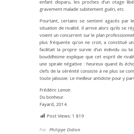
enfant disparu, les proches d’un otage lib
gravement malade subitement guéri, etc.
Pourtant, certains se sentent agacés par le
situation de rivalité. Il arrive alors qu’ils se 
voient un concurrent sur le plan professionnel o
plus fréquente qu’on ne croit, a constitué un 
facilitait la propre survie d’un individu ou 
bouddhisme explique que cet esprit de rival
une spirale négative : heureux quand ils éch
clefs de la sérénité consiste à ne plus se com
toute jalousie. Le meilleur antidote pour y par
Frédéric Lenoir.
Du bonheur.
Fayard, 2014.
Post Views:
1 819
Par
Philippe Didion