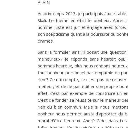
ALAIN
Au printemps 2013, je participais à une tabl
Skali. Le thème en était le bonheur. Après m
homme juste est juif et engagé avec force, de
son scepticisme quant à la poursuite du bonh
drames.
Sans la formuler ainsi, il posait une quest
malheureux? Je réponds sans hésiter: oui, 
sommes heureux, plus nous rendons heureux ce
tout bonheur personnel par empathie ou par 
rien ? Ce qui compte, ce n’est pas de refuser
meilleur, et de ne pas édifier son propre bon
effet, c’est par exemple de construire un e
C’est de fonder sa réussite sur le malheur d
rien du bien commun. Mais si nous mettons 
bonheur nous permet aussi d’apporter du bo
moral d’être heureux. André Gide, dans Les N
telles immensités de misère, de détresse, 