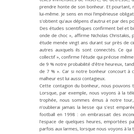
prendre honte de son bonheur. Et pourtant, ne
lui-même. Je sens en moi l’impérieuse obliga
s’obtient qu’aux dépens d’autrui et par des p
Des études scientifiques confirment bel et 
onde de choc », affirme Nicholas Christakis, 
étude menée vingt ans durant sur près de ci
autres auxquels ils sont connectés. Ce q
collectif », confirme l’étude qui précise mê
de 9 % notre probabilité d’être heureux, tan
de 7 % ». Car si notre bonheur concourt à cel
malheur est lui aussi contagieux.
Cette contagion du bonheur, nous pouvons t
Lorsque, par exemple, nous voyons à la télé
trophée, nous sommes émus à notre tour,
n’oublierai jamais la liesse qui s’est empa
football en 1998 : on embrassait des inconn
l’espace de quelques heures, emportées p
parfois aux larmes, lorsque nous voyons à la 