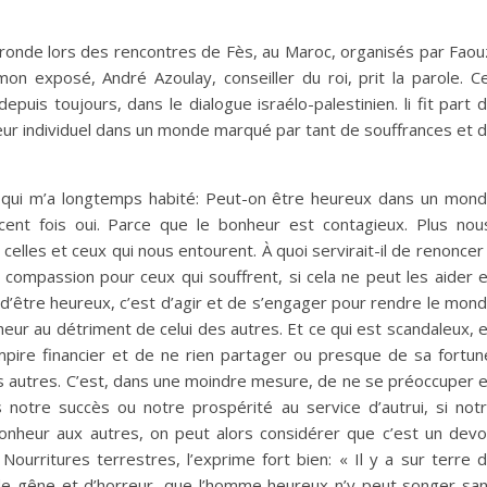
e ronde lors des rencontres de Fès, au Maroc, organisés par Faou
on exposé, André Azoulay, conseiller du roi, prit la parole. C
puis toujours, dans le dialogue israélo-palestinien. li fit part 
eur individuel dans un monde marqué par tant de souffrances et 
ion qui m’a longtemps habité: Peut-on être heureux dans un mon
cent fois oui. Parce que le bonheur est contagieux. Plus no
lles et ceux qui nous entourent. À quoi servirait-il de renoncer
compassion pour ceux qui souffrent, si cela ne peut les aider 
 d’être heureux, c’est d’agir et de s’engager pour rendre le mon
heur au détriment de celui des autres. Et ce qui est scandaleux, 
mpire financier et de ne rien partager ou presque de sa fortun
es autres. C’est, dans une moindre mesure, de ne se préoccuper 
notre succès ou notre prospérité au service d’autrui, si not
nheur aux autres, on peut alors considérer que c’est un devo
ourritures terrestres, l’exprime fort bien: « Il y a sur terre 
de gêne et d’horreur, que l’homme heureux n’y peut songer sa