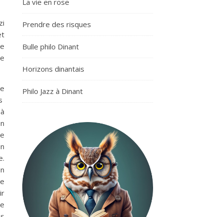
La vie en rose
zi
Prendre des risques
et
de
Bulle philo Dinant
de
Horizons dinantais
de
Philo Jazz à Dinant
us
 à
en
de
en
e.
en
re
ir
de
ns