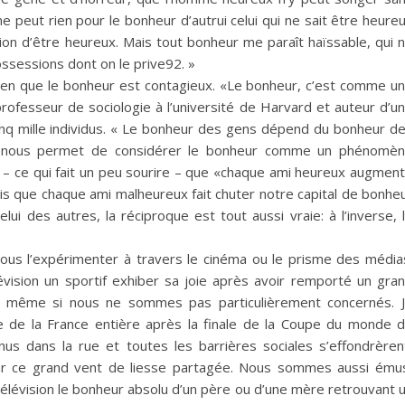
 peut rien pour le bonheur d’autrui celui qui ne sait être heure
tion d’être heureux. Mais tout bonheur me paraît haïssable, qui 
ossessions dont on le prive92. »
bien que le bonheur est contagieux. «Le bonheur, c’est comme u
professeur de sociologie à l’université de Harvard et auteur d’u
nq mille individus. « Le bonheur des gens dépend du bonheur d
ui nous permet de considérer le bonheur comme un phénomè
me – ce qui fait un peu sourire – que «chaque ami heureux augmen
dis que chaque ami malheureux fait chuter notre capital de bonhe
ui des autres, la réciproque est tout aussi vraie: à l’inverse, 
ous l’expérimenter à travers le cinéma ou le prisme des média
vision un sportif exhiber sa joie après avoir remporté un gra
 même si nous ne sommes pas particulièrement concernés. 
rée de la France entière après la finale de la Coupe du monde 
us dans la rue et toutes les barrières sociales s’effondrèren
ar ce grand vent de liesse partagée. Nous sommes aussi ému
télévision le bonheur absolu d’un père ou d’une mère retrouvant 