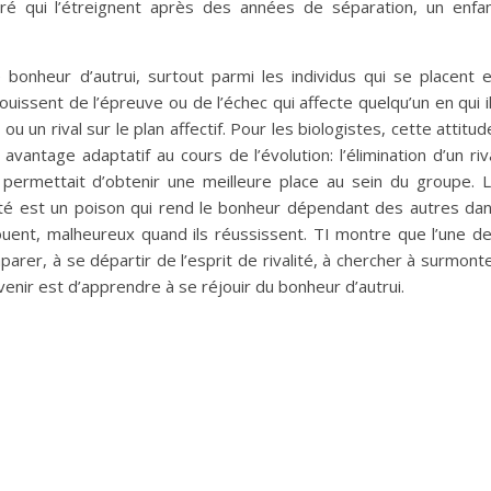
éré qui l’étreignent après des années de séparation, un enfa
 bonheur d’autrui, surtout parmi les individus qui se placent 
réjouissent de l’épreuve ou de l’échec qui affecte quelqu’un en qui i
u un rival sur le plan affectif. Pour les biologistes, cette attitud
avantage adaptatif au cours de l’évolution: l’élimination d’un riv
lui permettait d’obtenir une meilleure place au sein du groupe. 
ité est un poison qui rend le bonheur dépendant des autres da
ouent, malheureux quand ils réussissent. TI montre que l’une d
parer, à se départir de l’esprit de rivalité, à chercher à surmont
venir est d’apprendre à se réjouir du bonheur d’autrui.