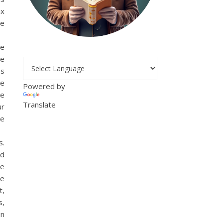
ux
ne
ne
ne
es
ne
Powered by
te
Translate
ur
le
s.
nd
Je
de
t,
s,
un