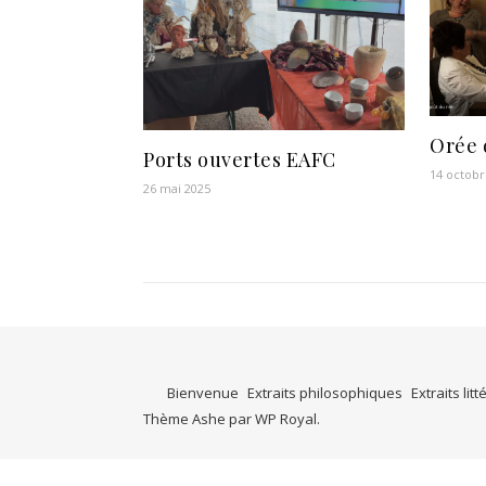
Orée 
Ports ouvertes EAFC
14 octobr
26 mai 2025
Bienvenue
Extraits philosophiques
Extraits litt
Thème Ashe par
WP Royal
.