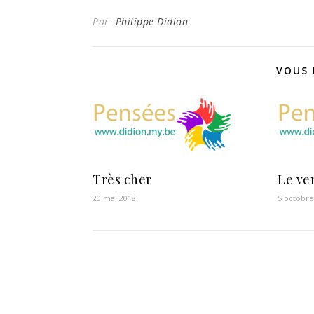
Par
Philippe Didion
VOUS 
Très cher
Le ve
20 mai 2018
5 octobre