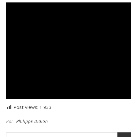
Post Views:
1 933
Par
Philippe Didion