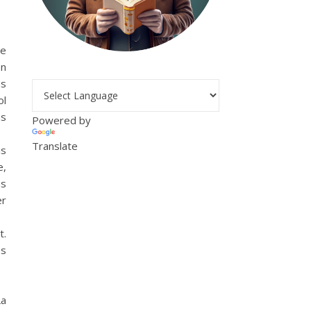
ne
on
ns
ol
ns
Powered by
Translate
is
e,
ns
er
t.
es
La