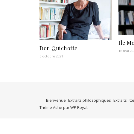
Ile M
Don Quichotte
16 mai 20
6 octobre 2021
Bienvenue
Extraits philosophiques
Extraits litt
Thème Ashe par
WP Royal
.