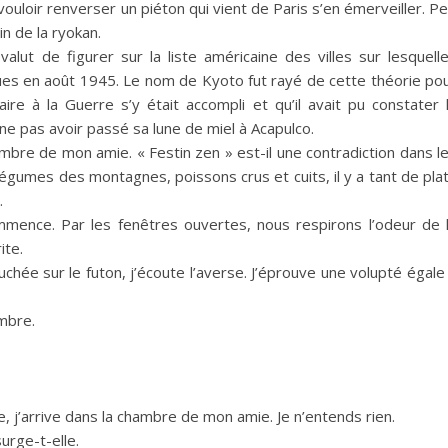
vouloir renverser un piéton qui vient de Paris s’en émerveiller. P
n de la ryokan.
 valut de figurer sur la liste américaine des villes sur lesquell
s en août 1945. Le nom de Kyoto fut rayé de cette théorie po
re à la Guerre s’y était accompli et qu’il avait pu constater 
 ne pas avoir passé sa lune de miel à Acapulco.
ambre de mon amie. « Festin zen » est-il une contradiction dans l
légumes des montagnes, poissons crus et cuits, il y a tant de pla
.
commence. Par les fenêtres ouvertes, nous respirons l’odeur de 
ite.
chée sur le futon, j’écoute l’averse. J’éprouve une volupté égale
mbre.
e, j’arrive dans la chambre de mon amie. Je n’entends rien.
rge-t-elle.