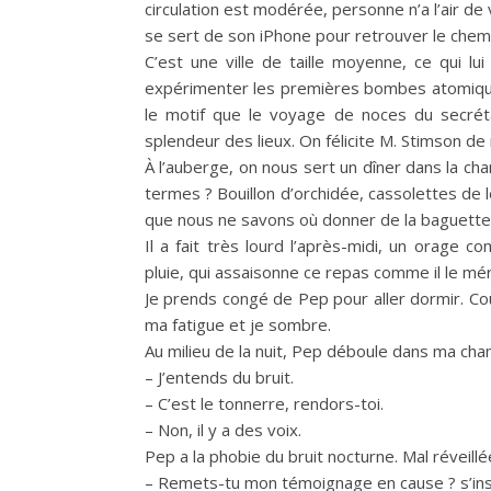
circulation est modérée, personne n’a l’air de 
se sert de son iPhone pour retrouver le chemi
C’est une ville de taille moyenne, ce qui lui
expérimenter les premières bombes atomique
le motif que le voyage de noces du secrétai
splendeur des lieux. On félicite M. Stimson de
À l’auberge, on nous sert un dîner dans la ch
termes ? Bouillon d’orchidée, cassolettes de 
que nous ne savons où donner de la baguette
Il a fait très lourd l’après-midi, un orage 
pluie, qui assaisonne ce repas comme il le mér
Je prends congé de Pep pour aller dormir. Cou
ma fatigue et je sombre.
Au milieu de la nuit, Pep déboule dans ma cha
– J’entends du bruit.
– C’est le tonnerre, rendors-toi.
– Non, il y a des voix.
Pep a la phobie du bruit nocturne. Mal réveillé
– Remets-tu mon témoignage en cause ? s’insu