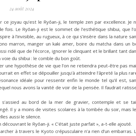
24 août 2024
oir ce joyau qu’est le Ryōan-ji, le temple zen par excellence. Je 
 de fois. Le Ryōan-ji est le sommet de l’esthétique shibui, que l’
pire à l’invisible, au rugueux, à ce qui s’insère dans la nature sa
ono marron, manger un kaki amer, boire du matcha dans un b
si ridé que de l’écorce, ignorer le clinquant et le brillant tant da
a voie du shibui : le comble du bon goût.
orer une hypothèse de vie que l’on ne retiendra peut-être pas ma
urrait en effet se dépouiller jusqu’à atteindre l’âpreté la plus rar
résonance idéale pour ressentir enfin le monde tel qu’il est, sa
quel nous avons la vanité de voir de la pensée. Il faudrait ratiss
e s’assied au bord de la mer de gravier, contemple et se tai
gé. Il y a moins de visites scolaires à la tombée du soir, mais l
es aussi le silence.
écouvrant le Ryōan-ji. « C’était juste parfait », a-t-elle ajouté.
Marcher à travers le Kyoto crépusculaire n’a rien d’un embarras. 