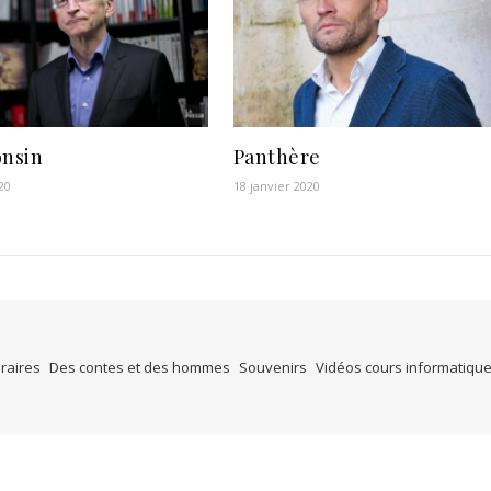
onsin
Panthère
20
18 janvier 2020
éraires
Des contes et des hommes
Souvenirs
Vidéos cours informatiqu