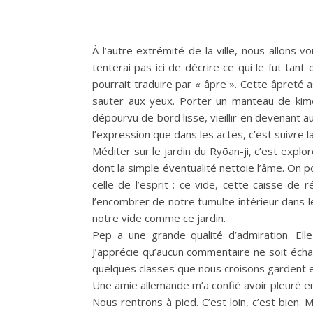
À l’autre extrémité de la ville, nous allons v
tenterai pas ici de décrire ce qui le fut tant
pourrait traduire par « âpre ». Cette âpreté as
sauter aux yeux. Porter un manteau de kim
dépourvu de bord lisse, vieillir en devenant aus
l’expression que dans les actes, c’est suivre l
Méditer sur le jardin du Ryōan-ji, c’est expl
dont la simple éventualité nettoie l’âme. On po
celle de l’esprit : ce vide, cette caisse de 
l’encombrer de notre tumulte intérieur dans le
notre vide comme ce jardin.
Pep a une grande qualité d’admiration. Ell
J’apprécie qu’aucun commentaire ne soit échan
quelques classes que nous croisons gardent ell
Une amie allemande m’a confié avoir pleuré en d
Nous rentrons à pied. C’est loin, c’est bien. 