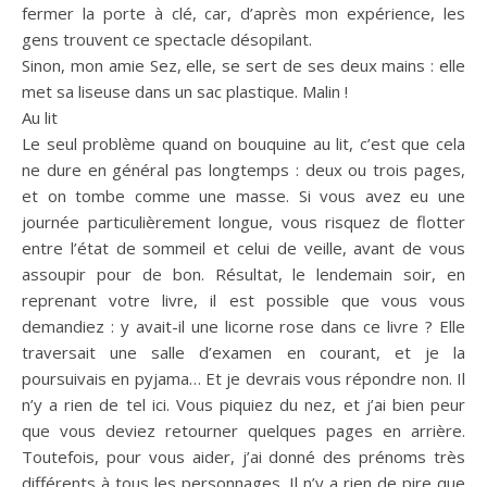
fermer la porte à clé, car, d’après mon expérience, les
gens trouvent ce spectacle désopilant.
Sinon, mon amie Sez, elle, se sert de ses deux mains : elle
met sa liseuse dans un sac plastique. Malin !
Au lit
Le seul problème quand on bouquine au lit, c’est que cela
ne dure en général pas longtemps : deux ou trois pages,
et on tombe comme une masse. Si vous avez eu une
journée particulièrement longue, vous risquez de flotter
entre l’état de sommeil et celui de veille, avant de vous
assoupir pour de bon. Résultat, le lendemain soir, en
reprenant votre livre, il est possible que vous vous
demandiez : y avait-il une licorne rose dans ce livre ? Elle
traversait une salle d’examen en courant, et je la
poursuivais en pyjama… Et je devrais vous répondre non. Il
n’y a rien de tel ici. Vous piquiez du nez, et j’ai bien peur
que vous deviez retourner quelques pages en arrière.
Toutefois, pour vous aider, j’ai donné des prénoms très
différents à tous les personnages. Il n’y a rien de pire que