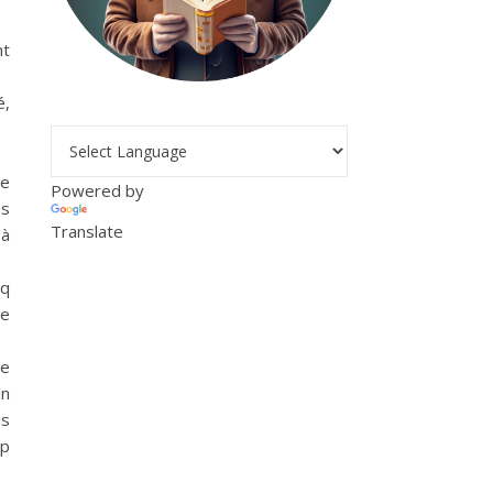
nt
é,
te
Powered by
es
Translate
 à
nq
ie
ie
un
is
op