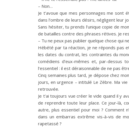
– Non…
Je t’avoue que mes personnages me sont étran
dans l’ombre de leurs désirs, négligent leur jo
Sans hésiter, tu prends l’unique copie de mon 
de batailles contre des phrases rétives. Je res
– Tu ne peux pas publier quelque chose qui n
Hébété par ta réaction, je ne réponds pas et
les dates du contrat, les contraintes du mond
comédiens d’eux-mêmes et, par-dessus tou
l’essentiel : il est déraisonnable de ne pas être
Cinq semaines plus tard, je dépose chez mon
jours, en urgence – intitulé Le Zèbre. Ma vie
retrouvée.
Je t’ai toujours vue créer le vide quand il y 
de reprendre toute leur place. Ce jour-là, c
autre, plus essentiel pour moi ? Comment n
dans un embarras extrême vis-à-vis de mon
rapetassé ?