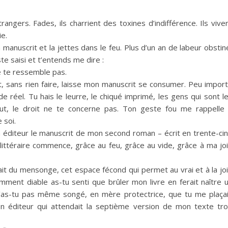
gers. Fades, ils charrient des toxines d’indifférence. Ils vive
ie.
manuscrit et la jettes dans le feu. Plus d’un an de labeur obstin
te saisi et t’entends me dire :
e te ressemble pas.
, sans rien faire, laisse mon manuscrit se consumer. Peu impor
e réel. Tu hais le leurre, le chiqué imprimé, les gens qui sont l
t, le droit ne te concerne pas. Ton geste fou me rappelle
 soi.
 éditeur le manuscrit de mon second roman – écrit en trente-ci
 littéraire commence, grâce au feu, grâce au vide, grâce à ma jo
avait du mensonge, cet espace fécond qui permet au vrai et à la jo
omment diable as-tu senti que brûler mon livre en ferait naître 
’as-tu pas même songé, en mère protectrice, que tu me plaça
 éditeur qui attendait la septième version de mon texte tr