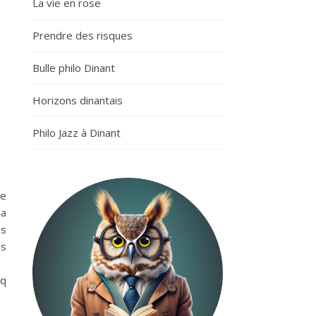
La vie en rose
Prendre des risques
Bulle philo Dinant
Horizons dinantais
Philo Jazz à Dinant
de
la
es
is
nq