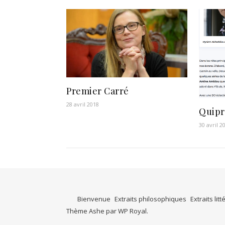
Premier Carré
28 avril 2018
Quip
30 avril 2
Bienvenue
Extraits philosophiques
Extraits litt
Thème Ashe par
WP Royal
.