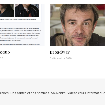
roquo
Broadway
025
3 décembre 2020
éraires
Des contes et des hommes
Souvenirs
Vidéos cours informatiqu