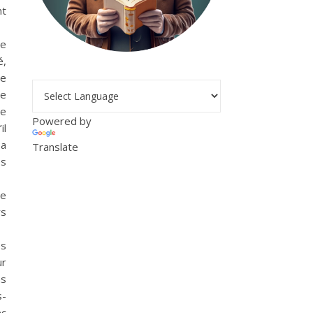
nt
Ve
é,
se
de
le
Powered by
il
sa
Translate
es
de
rs
es
ur
ns
s-
ec