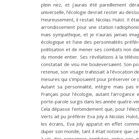
plein nez, et j’aurais été pareillement déra
universelle, l’écologie devrait rester au-dessu
Heureusement, il restait Nicolas Hulot. Il ét
arrondissement pour une station radiophoniqu
mais sympathique, et je n’aurais jamais imagi
écologique et l’une des personnalités préfér
politisation et de mener ses combats non dan
du monde entier. Ses révélations à la télévisi
constatait de visu me bouleversaient. Son pou
retenue, son visage trahissait à l’évocation 
mesures qui s’imposaient pour préserver ce qu
Autant sa personnalité, intègre mais pas in
Français pour l’écologie, autant l’arrogance
porte-parole surgis dans les année quatre-vin
Cela dépasse l’entendement que, pour l’élec
Verts ait pu préférer Eva Joly à Nicolas Hulot,
les écrans, Eva Joly apparut en effet comme
duper son monde, tant il était notoire que ce
à-vis des personnes tombées entre ses grif