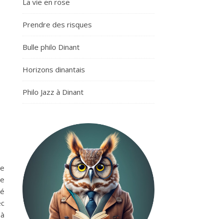
La vie en rose
Prendre des risques
Bulle philo Dinant
Horizons dinantais
Philo Jazz à Dinant
ie
se
té
ec
 à