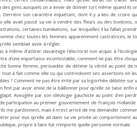
y a des gens auxquels on a envie de donner tort même quand ils o
 Derrière son caractère inquiétant, dont il y a lieu de croire qu’
r si elle avait passé sa vie à vendre des fleurs ou des bonbons, 
trations, certaines humiliations, sur lesquelles il lui fallait prend
Comme chez toutes les femmes apparemment castratrices, le t
elle semblait avoir à régler.
 à même d’attirer davantage l’électorat non acquis à l’écologie
être d’une importance incontestable, comment ne pas être choq
etite bonne femme, persuadée de détenir la vérité au point de 
 tout à fait comme elle ou qui contredisent ses assertions en le
ables ? Comment ne pas être irrité par sa logorrhée débitée sur 
 finit par avoir envie de la bâillonner pour qu’elle se taise enfin 
e glapit. Aveuglée par son idéologie gauchiste au point d’en perd
 de participation au premier gouvernement de François Hollande
u’ils me pardonnent, mais il m’est arrivé de me demander comme
érer pour eux qu’elle ait dans sa vie privée un comportement a
publique, propre à faire fuir n’importe quelle personne normale.