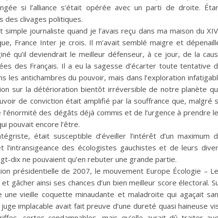
ngée si l’alliance s’était opérée avec un parti de droite. Éta
s des clivages politiques.
ait simple journaliste quand je l’avais reçu dans ma maison du XI
e, France Inter je crois. Il m’avait semblé maigre et dépenaill
né qu’il deviendrait le meilleur défenseur, à ce jour, de la cau
ées des Français. Il a eu la sagesse d’écarter toute tentative 
s les antichambres du pouvoir, mais dans l’exploration infatigab
on sur la détérioration bientôt irréversible de notre planète qu’
voir de conviction était amplifié par la souffrance que, malgré 
de l’énormité des dégâts déjà commis et de l’urgence à prendre l
i pouvait encore l’être.
tégriste, était susceptible d’éveiller l’intérêt d’un maximum 
 et l’intransigeance des écologistes gauchistes et de leurs dive
gt-dix ne pouvaient qu’en rebuter une grande partie.
tion présidentielle de 2007, le mouvement Europe Écologie – L
 et gâcher ainsi ses chances d’un bien meilleur score électoral. S
 une vieille coquette minaudante et maladroite qui agaçait sa
 juge implacable avait fait preuve d’une dureté quasi haineuse vi
fes, certes condamnables, mais qu’elle aurait dû traiter av