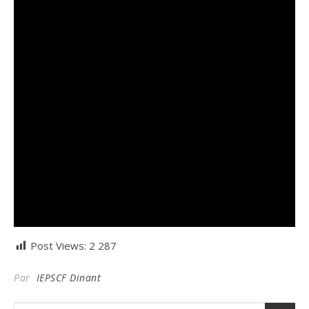
Post Views:
2 287
Par
IEPSCF Dinant